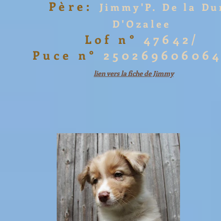
Père:
Jimmy'P. De la Du
D'Ozalee
Lof n°
47642/
Puce n°
25026960606
lien vers la fiche de Jimmy