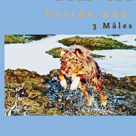
Portée née
3 Mâles