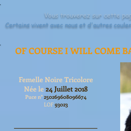
Vous trouverez sur cette pag
Certains vivent avec nous et d'autres coule
OF COURSE I WILL COME B
Femelle Noire Tricolore
Née le
24 Juillet 2018
Puce n°
2502696080
96674
LOF
93023