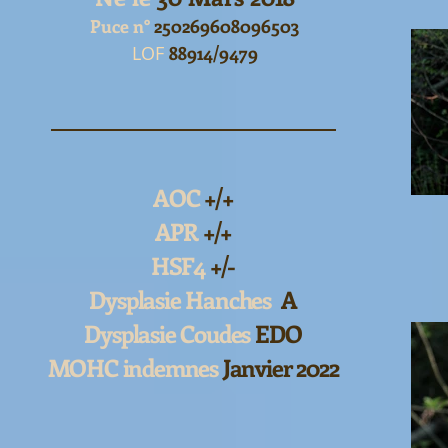
Puce n°
250269608096503
LOF
88914/9479
AOC
+/+
APR
+/+
HSF4
+/-
Dysplasie Hanches
A
Dysplasie Coudes
EDO
MOHC indemnes
Janvier 2022