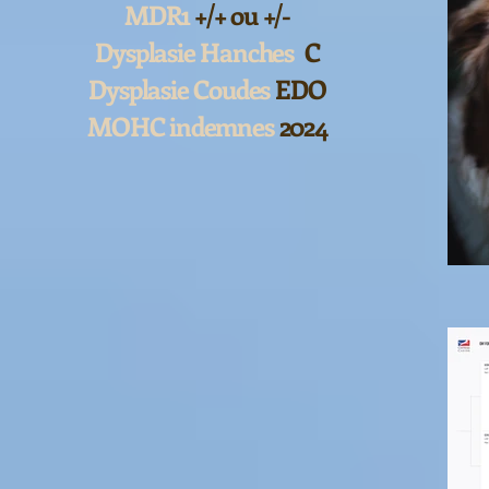
MDR1
+/+ ou +/-
Dysplasie Hanches
C
Dysplasie Coudes
EDO
MOHC indemnes
2024