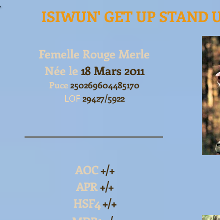
ISIWUN' GET UP STAND 
Femelle Rouge Merle
Née le
18 Mars 2011
Puce
250269604485170
LOF
29427/5922
AOC
+/+
APR
+/+
HSF4
+/+