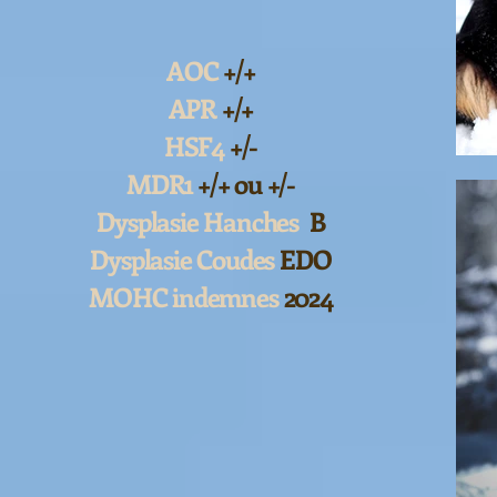
AOC
+/+
APR
+/+
HSF4
+/-
MDR1
+/+ ou +/-
Dysplasie Hanches
B
Dysplasie Coudes
EDO
MOHC indemnes
2024