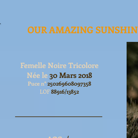
OUR AMAZING SUNSHINE
Femelle Noire Tricolore
Née le
30 Mars 2018
Puce n°
250269608097358
LOF
88916/13852