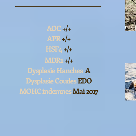
AOC
+/+
APR
+/+
HSF4
+/+
1
MDR
+/+
Dysplasie Hanches
A
Dysplasie Coudes
EDO
MOHC indemnes
Mai 2017