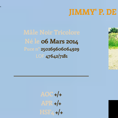
JIMMY' P. D
Mâle Noir Tricolore
Né le
06 Mars 2014
Puce n°
250269606064929
LOF
47642/7181
AOC
+/+
APR
+/+
HSF4
+/+