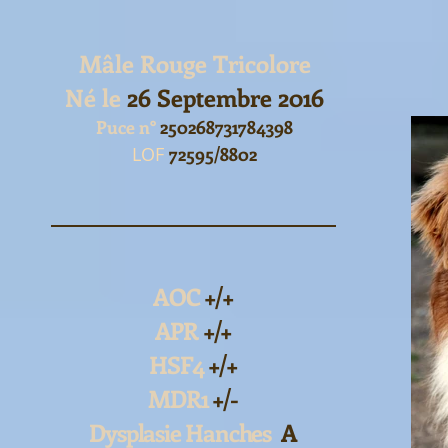
Mâle Rouge Tricolore
Né le
26 Septembre 2016
Puce n°
250268731784398
LOF
72595/8802
AOC
+/+
APR
+/+
HSF4
+/+
MDR1
+/-
Dysplasie Hanches
A