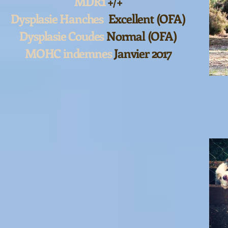
1
MDR
+/+
Dysplasie Hanches
Excellent (OFA)
Dysplasie Coudes
Normal (OFA)
MOHC indemnes
Janvier 2017