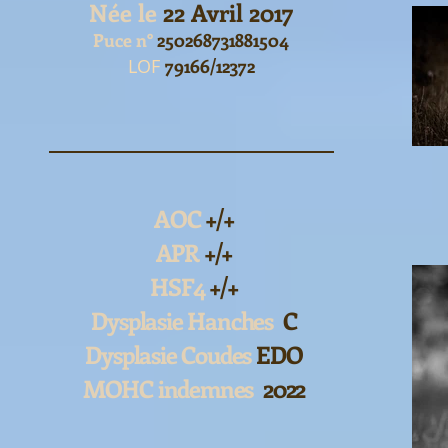
Née le
22 Avril 2017
Puce n°
2502
68731881504
LOF
79166/12372
AOC
+/+
APR
+/+
HSF4
+/+
Dysplasie Hanches
C
Dysplasie Coudes
EDO
MOHC indemnes
2022