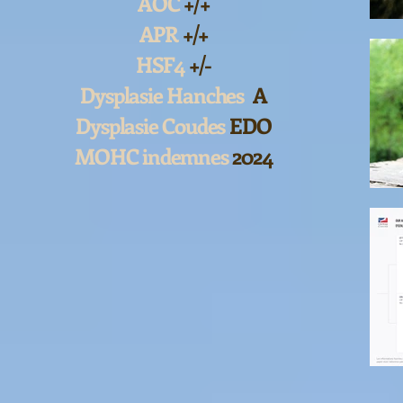
AOC
+/+
APR
+/+
HSF4
+/-
Dysplasie Hanches
A
Dysplasie Coudes
EDO
MOHC indemnes
2024