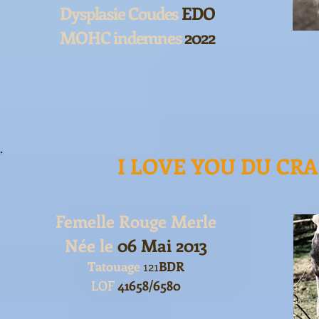
Dysplasie Coudes
EDO
MOHC indemnes
2022
I LOVE YOU DU CR
Femelle Rouge Merle
Née le
06 Mai 2013
Tatouage
121
BDR
LOF
41658/6580