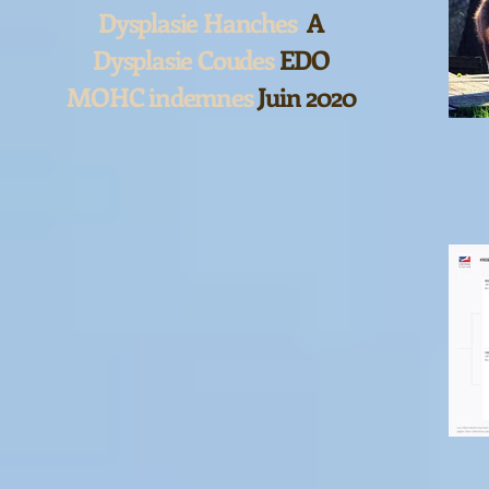
Dysplasie Hanches
A
Dysplasie Coudes
EDO
MOHC indemnes
Juin 2020