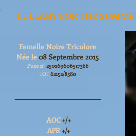
LULLABY FOR THE SUMMER
Femelle Noire Tricolore
Née le
08 Septembre 2015
Puce n°
250269606517366
LOF
62152/8580
AOC
+/+
APR
+/+