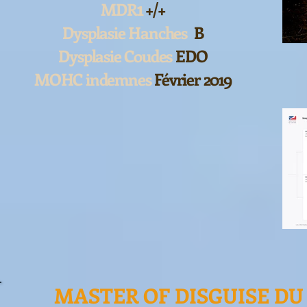
1
MDR
+/+
Dysplasie Hanches
B
Dysplasie Coudes
EDO
MOHC indemnes
Février 2019
MASTER OF DISGUISE D