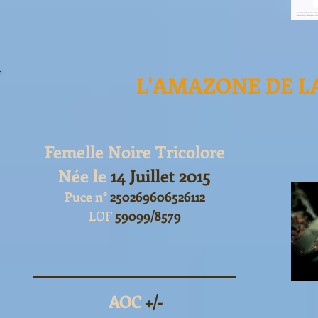
L'AMAZONE DE L
Femelle Noire Tricolore
Née le
14 Juillet 2015
Puce n°
250269606526112
LOF
59099/8579
AOC
+/-