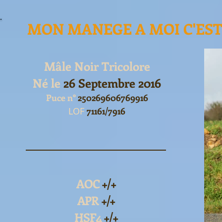
MON MANEGE A MOI C'EST
Mâle Noir Tricolore
Né le
26 Septembre 2016
Puce n°
250269606769916
LOF
71161/7916
AOC
+/+
APR
+/+
HSF4
+/+