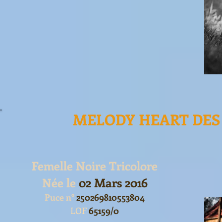
MELODY HEART DES
Femelle Noire Tricolore
Née le
02 Mars 2016
Puce n°
250269810553804
LOF
65159/0