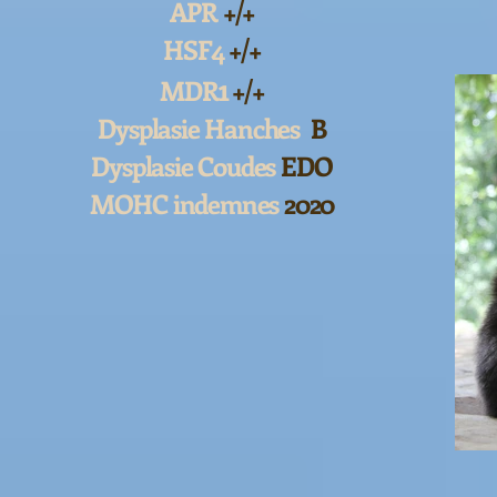
APR
+/+
HSF4
+/+
1
MDR
+/+
Dysplasie Hanches
B
Dysplasie Coudes
EDO
MOHC indemnes
2020