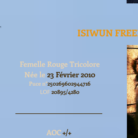
ISIWUN FRE
Femelle Rouge Tricolore
Née le
23 Février 2010
Puce n°
250269602944716
LOF
20895/4280
AOC
+/+