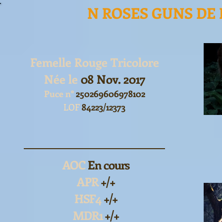
N ROSES GUNS DE
Femelle Rouge Tricolore
Née le
08 Nov. 2017
Puce n°
250269606978102
LOF
84223/12373
AOC
En cours
APR
+/+
HSF4
+/+
MDR1
+/+