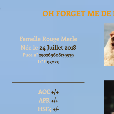
OH FORGET ME DE 
Femelle Rouge Merle
Née le
24 Juillet 2018
Puce n°
250269608139539
LOF
93025
AOC
+/+
APR
+/+
HSF4
+/-