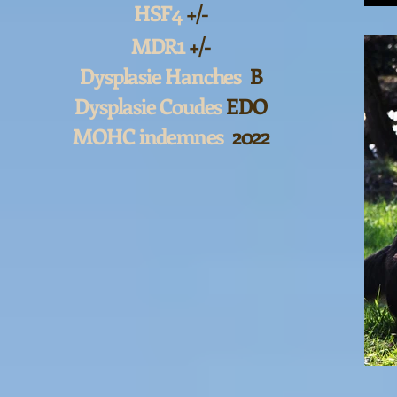
HSF4
+/-
1
MDR
+/-
Dysplasie Hanches
B
Dysplasie Coudes
EDO
MOHC indemnes
2022