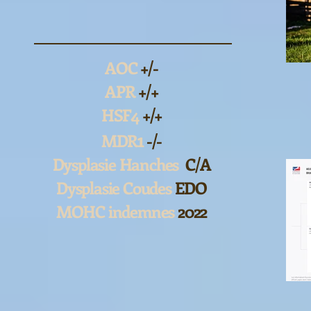
AOC
+/-
APR
+/+
HSF4
+/+
1
MDR
-/-
Dysplasie Hanches
C/A
Dysplasie Coudes
EDO
MOHC indemnes
2022