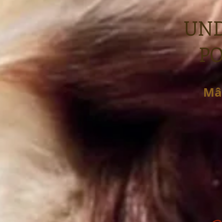
UND
P
Mâ