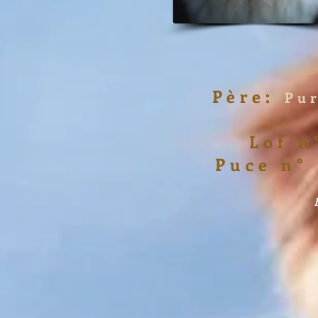
Père:
Pu
Lof 
Puce n°