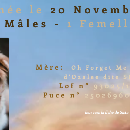
 née le
20 Novemb
 Mâles -
1 Femel
Mère:
Oh Forget
Me 
d'Ozalee dite 
Lof n°
93025/
Puce n°
25026960
lien vers la fiche de Sista