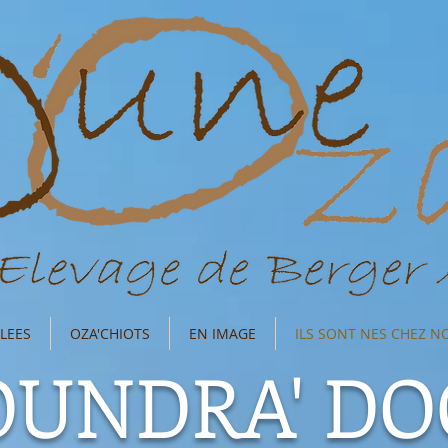
LEES
OZA'CHIOTS
EN IMAGE
ILS SONT NES CHEZ N
OUNDRA' DO