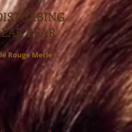
ISTURBING
OLAR BEAR
le Rouge Merle