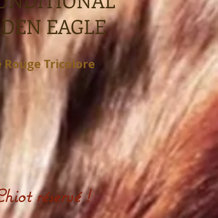
ONDITIONAL
DEN EAGLE
e Rouge
Tricolore
hiot réservé !