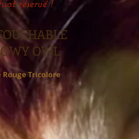
iot réservé !
TOUCHABLE
NOWY OWL
e Rouge
Tricolore