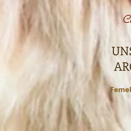
Ch
UN
AR
Femel