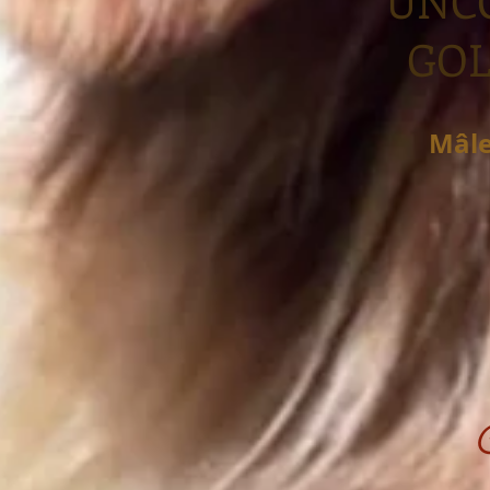
UNC
GOL
Mâl
C