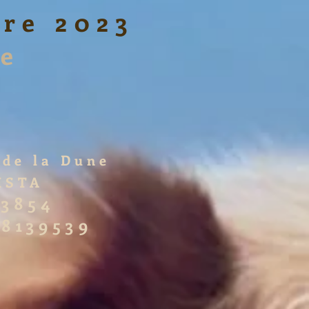
re 2023
le
de la Dune
SISTA
13854
8139539