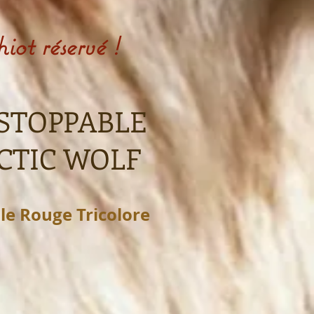
iot réservé !
STOPPABLE
CTIC WOLF
le Rouge Tricolore