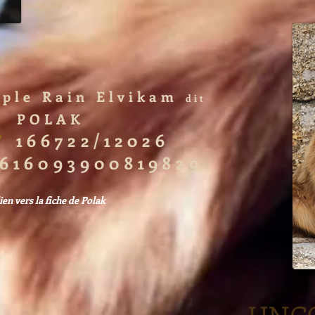
rple Rain Elvikam
dit
POLAK
n°
166722/12026
616093900819829
lien vers la fiche d
e Polak