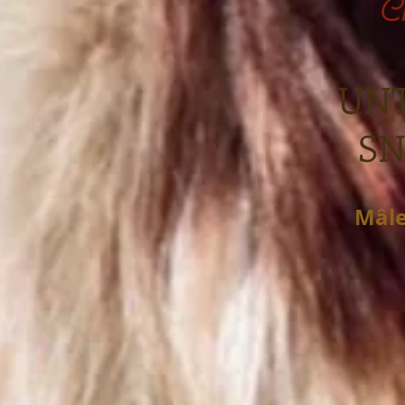
Ch
UN
S
Mâl