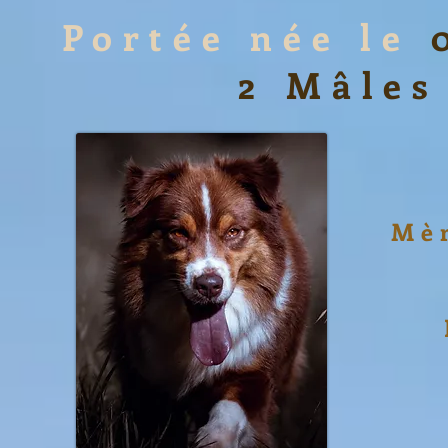
Portée née le
2 Mâles
Mè