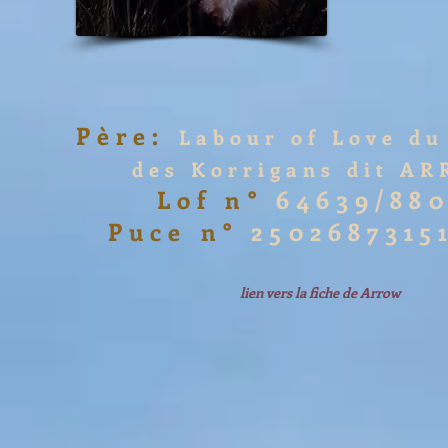
Père:
Labour of Love d
des Korrigans dit A
Lof n°
64639/88
Puce n°
2502687315
lien vers la fiche de Arrow